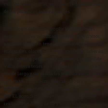
calidad excepcional, apto para la delectación
de los paladares más exigentes.
Los calçots deberán cumplir las siguientes
características mínimas: deberán ser enteros,
sanos, no deberán tener humedades exteriores
anormales, olores ni sabores extraños, deberán
estar limpios pero nunca lavados. El Calçot de
Valls deberá tener una pierna blanca de 15 a 25
cm de largo y un diámetro medido a 5 cm de la
raíz entre 1'7 y 2'5cm. Además deberá
presentar las cualidades organolépticas de la
IGP. EL acondicionamiento de los calçots se
realizará en haces de 25 y 50 unidades,