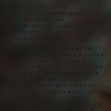
Acidez inferior a 0,5
Índice de peróxidos máximo de 15
K 270 máximo 0,15
Humedad No superior a 0,1%
Impuezas No superior a 0,1%
Organolépticas:
Fragante: Oloroso, de sensación
agradable de limpieza y perfume con
matices propios de la zona de
producción derivados de la variedad
de aceituna arbequina de longeva
tradición en esta.
Equilibrado: bien construido con
todas sus propiedades gustativas bien
distribuidas.
Redondo: Aceite completo en el que
nada hace defecto, con cuerpo y