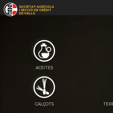
�
SOCIETAT AGRÍCOLA
I SECCIÓ DE CRÈDIT
DE VALLS
ACEITES
CALÇOTS
TER