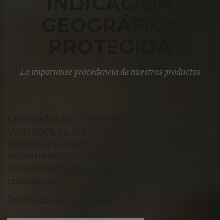
INDICACIÓN
GEOGRÁFICA
PROTEGIDA
La importante procedencia de nuestros productos
La Sociedad Agrícola y Sección de Crédito de
Valls SCCL, en la búsqueda de la máxima
calidad de nuestros productos nos
encontramos incluidos en varias
Denominaciones de Origen ampliamente
reconocidas.
De esta manera tenemos: