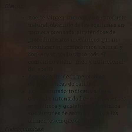
Oleicos:
Aceite Virgen: indicativo de producto
natural, obtenido de las aceitunas en
primera prensada, sirviéndose de
procedimientos mecánicos que no
modifican su composición natural y
conservan por lo tanto todo el
contenido vitam nico y nutricional
del aceite.
Aceite Extra: de inmejorables
características de calidad.
Aceite Frutado: indicativa de la
calidad e intensidad de componentes
aromáticos y gustativos. Comunica
sus virtudes de aroma y sabor a los
alimentos en que se utiliza.
Fisicoquímicas: