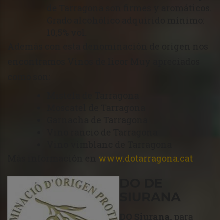
de Tarragona son firmes y aromáticos.
Grado alcohólico adquirido mínimo:
10,5% vol.
Además con esta denominación de origen nos
encontramos Vinos de licor Muy apreciados
como son:
Mistela de Tarragona
Moscatel de Tarragona
Garnacha de Tarragona
Vino rancio de Tarragona
Vino vimblanc de Tarragona
Más información en
www.dotarragona.cat
DO DE
SIURANA
DO Siurana,
para