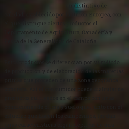
un distintivo de
calidad, establecido por la Unión Europea, con
el que distingue ciertos productos el
Departamento de Agricultura, Ganadería y
Pesca de la Generalidad de Cataluña.
Estos productos se diferencian por su método
de producción y de elaboración de las materias
primas que proceden de una zona geográfica
concreta. Así el consumidor puede disfrutar de
productos cultivados en el campo con unas
condiciones de clima y suelo que, junto con el
esfuerzo que hacen los campesinos, les dan
unas características organolépticas de una