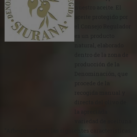
nuestro aceite. El
aceite protegido por
el Consejo Regulador
es un producto
natural, elaborado
dentro de la zona de
producción de la
Denominación, que
procede de la
recogida manual y
directa del olivo de
la apreciada
variedad de aceituna
"Arbequina", con las siguientes características: