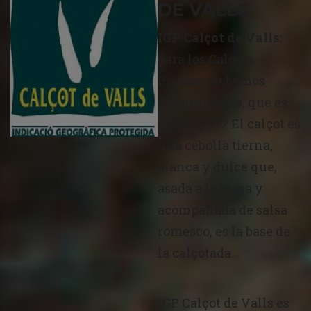
DE VALLS
IGP Calçot de Valls:
para los Calçots.
Primero debemos
preguntarnos, que es
el CALÇOT? El calçot es
una cebolla tierna,
blanca y dulce que,
asada a la brasa y
acompañada de salsa
romesco, es la base de
la calçotada.
IGP Calçot de Valls es