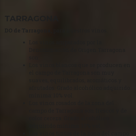
TARRAGONA
DO de Tarragona,
para nuestros vinos.
Los vinos amparados por la
Denominación de Origen Tarragona
son:
Los vinos blancos que se producen en
el campo de Tarragona son muy
suaves, equilibrados, aromáticos y
afrutados. Grado alcohólico adquirido
mínima: 10% vol.
Los vinos rosados de la zona del
campo de Tarragona son frescos y de
color cereza. Grado alcohólico
adquirido mínima: 10% vol.
Los vinos tintos de la zona del campo