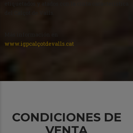
etiquetados y atados con la cinta característica
del Calçot de Valls.
Más información en
www.igpcalçotdevalls.cat
CONDICIONES DE
VENTA