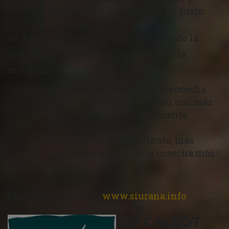
persistentes sensaciones de gusto.
Se diferencian dos subtipos de aceite de la
Denominación según el momento de la
recogida:
Afrutado: procedente de la cosecha
temprana, de color verdoso, con más
cuerpo y un sabor ligeramente
almendrado amargo.
Dulce: de color amarillento, más
fluido, procedente de la cosecha más
tardía.
Más información en
www.siurana.info
IGP CALÇOT