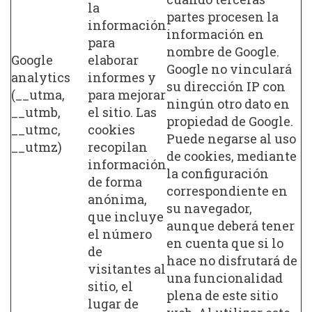
la
partes procesen la
información
información en
para
nombre de Google.
Google
elaborar
Google no vinculará
analytics
informes y
su dirección IP con
(__utma,
para mejorar
ningún otro dato en
__utmb,
el sitio. Las
propiedad de Google.
__utmc,
cookies
Puede negarse al uso
__utmz)
recopilan
de cookies, mediante
información
la configuración
de forma
correspondiente en
anónima,
su navegador,
que incluye
aunque deberá tener
el número
en cuenta que si lo
de
hace no disfrutará de
visitantes al
una funcionalidad
sitio, el
plena de este sitio
lugar de