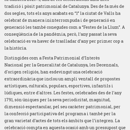
tradició i pòsit patrimonial de Catalunya. Des de fa més de
dos segles, tots els anys acabats en “1” la ciutat de Valls ha
celebrat de manera ininterrompuda i de generació en
generació les també conegudes com a “Festes de la Llum”. A
conseqüència de la pandèmia, però, l’any passat la seva
celebració es va haver de traslladar d’any per primer cop a
la història.
Distingides com a Festa Patrimonial d’Interès
Nacional per la Generalitat de Catalunya, les Decennals,
d'origen religiós, han esdevingut una celebració
extraordinària que inclou un ampli ventall de propostes
artístiques, culturals, populars, esportives, infantils i
lúdiques, entre d'altres. Les festes, celebrades des de l’any
1791, són úniques per la seva periodicitat, magnitud,
dimensió espectacular, pel seu caràcter patrimonial, per
la confecció participativa del programa i també per la
gran varietat d’actes de tots els àmbits que l’integren. La
celebració compta en aquesta ocasió amb un pressupost que