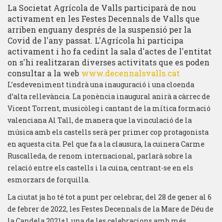
La Societat Agrícola de Valls participarà de nou
activament en les Festes Decennals de Valls que
arriben enguany després de la suspensió per la
Covid de l'any passat. L'Agrícola hi participa
activament i ho fa cedint la sala d'actes de l'entitat
on s'hi realitzaran diverses activitats que es poden
consultar a la web
www.decennalsvalls.cat
L’esdeveniment tindrà una inauguració i una cloenda
d’alta rellevància. La ponència inaugural anirà a càrrec de
Vicent Torrent, musicòleg i cantant de la mítica formació
valenciana Al Tall, de manera que la vinculació de la
música amb els castells serà per primer cop protagonista
en aquesta cita. Pel que fa a la clausura, la cuinera Carme
Ruscalleda, de renom internacional, parlarà sobre la
relació entre els castells i la cuina, centrant-se en els
esmorzars de forquilla.
La ciutat ja ho té tot a punt per celebrar, del 28 de gener al 6
de febrer de 2022, les Festes Decennals de la Mare de Déu de
la Candela 2021+1, una de les celebracions amb més