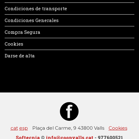
Condiciones de transporte
Condiciones Generales
Compra Segura
Cookies
Darse de alta
cat
esp
Plaça del Carme, 9 43800 Valls
Cookies
Softecnia
©
info@coopvalls.cat
- 977600521