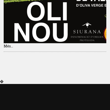
Més...
�