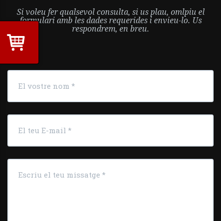
Si voleu fer qualsevol consulta, si us plau, omlpiu el
formulari amb les dades requerides i envieu-lo. Us
respondrem, en breu.