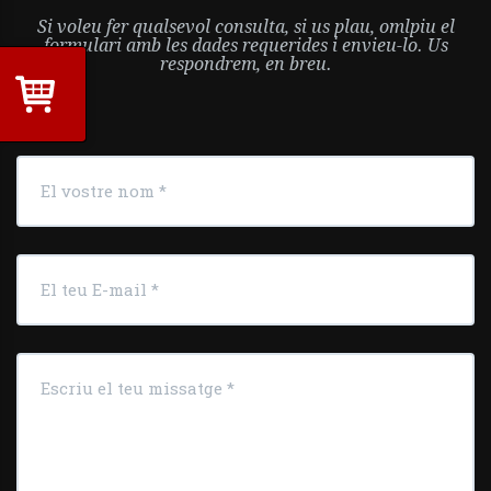
Si voleu fer qualsevol consulta, si us plau, omlpiu el
formulari amb les dades requerides i envieu-lo. Us
respondrem, en breu.